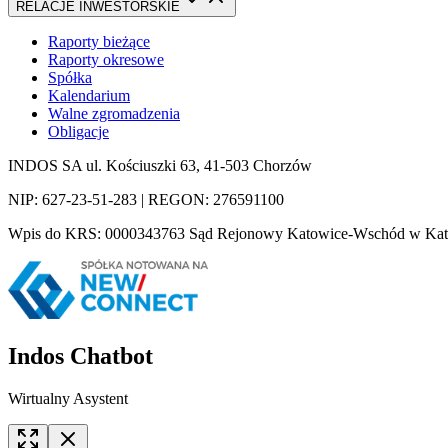
RELACJE INWESTORSKIE
Raporty bieżące
Raporty okresowe
Spółka
Kalendarium
Walne zgromadzenia
Obligacje
INDOS SA ul. Kościuszki 63, 41-503 Chorzów
NIP: 627-23-51-283 | REGON: 276591100
Wpis do KRS: 0000343763 Sąd Rejonowy Katowice-Wschód w Katowi
Indos Chatbot
Wirtualny Asystent