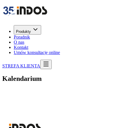
Produkty
Poradnik
O nas
Kontakt
Umów konsultację online
STREFA KLIENTA
Kalendarium
Raport za IV kwartał 2025
16 lutego 2026 r.
Raport za I kwartał 2026
15 maja 2026 r.
Raport za II kwartał 2026
14 sierpnia 2026 r.
Raport za III kwartał 2026
16 listopada 2026 r.
Raport roczny za 2025
7 maja 2026 r