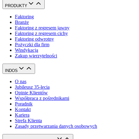
PRODUKTY
Faktoring
Branże
Faktoring z regresem jawny
Faktoring z regresem cichy
Faktoring odwrotny
Pożyczki dla firm
Windykacja
Zakup wierzytelności
INDOS
O nas
Jubileusz 35-lecia
Opinie Klientów
Współpraca z pośrednikami
Poradnik
Kontakt
Kariera
Strefa Klienta
Zasady przetwarzania danych osobowych