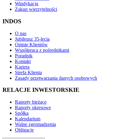
Windykacja
Zakup wierzytelności
INDOS
O nas
Jubileusz 35-lecia
Opinie Klientów
Współpraca z pośrednikami
Poradnik
Kontakt
Kariera
Strefa Klienta
Zasady przetwarzania danych osobowych
RELACJE INWESTORSKIE
Raporty bieżące
Raporty okresowe
Spółka
Kalendarium
Walne zgromadzenia
Obligacje