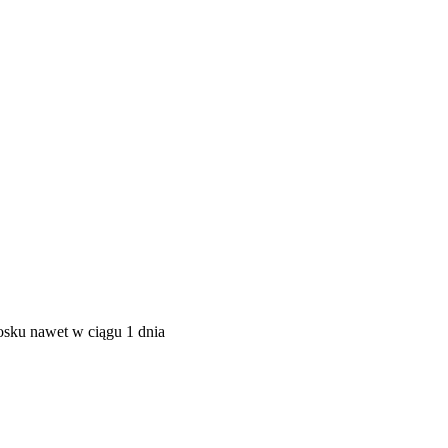
płatności do 90 dni
osku nawet w ciągu 1 dnia