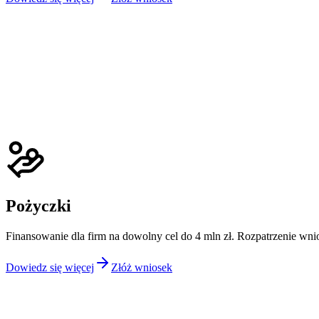
Faktoring odwrotny
Spłacimy Twoje zobowiązania w 24 h i otrzymasz prolongatę terminu 
Dowiedz się więcej
Złóż wniosek
Pożyczki
Finansowanie dla firm na dowolny cel do 4 mln zł. Rozpatrzenie wni
Dowiedz się więcej
Złóż wniosek