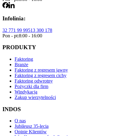
Infolinia:
32 771 99 99
513 300 178
Pon - pt:
8:00 - 16:00
PRODUKTY
Faktoring
Branże
Faktoring z regresem jawny
Faktoring z regresem cichy
Faktoring odwrotny
Pożyczki dla firm
Windykacja
Zakup wierzytelności
INDOS
O nas
Jubileusz 35-lecia
Opinie Klientów