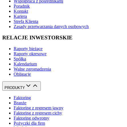
Współpraca z pośrednikami
Poradnik
Kontakt
Kariera
Strefa Klienta
Zasady przetwarzania danych osobowych
RELACJE INWESTORSKIE
Raporty bieżące
Raporty okresowe
Spółka
Kalendarium
Walne zgromadzenia
Obligacje
PRODUKTY
Faktoring
Branże
Faktoring z regresem jawny
Faktoring z regresem cichy
Faktoring odwrotny
Pożyczki dla firm