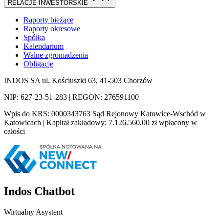
RELACJE INWESTORSKIE
Raporty bieżące
Raporty okresowe
Spółka
Kalendarium
Walne zgromadzenia
Obligacje
INDOS SA ul. Kościuszki 63, 41-503 Chorzów
NIP: 627-23-51-283 | REGON: 276591100
Wpis do KRS: 0000343763 Sąd Rejonowy Katowice-Wschód w
Katowicach | Kapitał zakładowy: 7.126.560,00 zł wpłacony w
całości
Indos Chatbot
Wirtualny Asystent