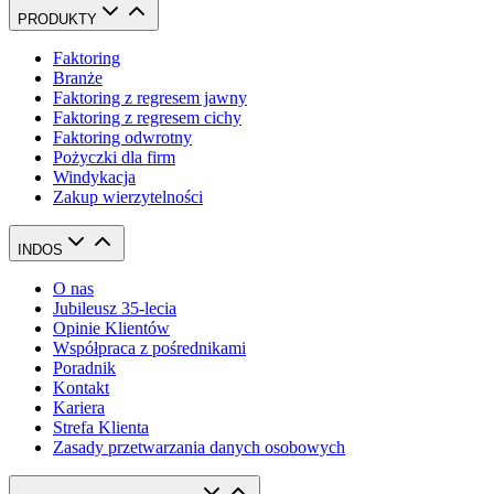
PRODUKTY
Faktoring
Branże
Faktoring z regresem jawny
Faktoring z regresem cichy
Faktoring odwrotny
Pożyczki dla firm
Windykacja
Zakup wierzytelności
INDOS
O nas
Jubileusz 35-lecia
Opinie Klientów
Współpraca z pośrednikami
Poradnik
Kontakt
Kariera
Strefa Klienta
Zasady przetwarzania danych osobowych