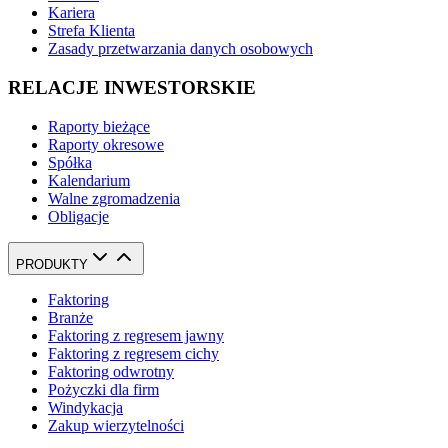
Kariera
Strefa Klienta
Zasady przetwarzania danych osobowych
RELACJE INWESTORSKIE
Raporty bieżące
Raporty okresowe
Spółka
Kalendarium
Walne zgromadzenia
Obligacje
PRODUKTY
Faktoring
Branże
Faktoring z regresem jawny
Faktoring z regresem cichy
Faktoring odwrotny
Pożyczki dla firm
Windykacja
Zakup wierzytelności