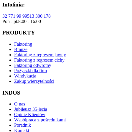
Infolinia:
32 771 99 99
513 300 178
Pon - pt:
8:00 - 16:00
PRODUKTY
Faktoring
Branże
Faktoring z regresem jawny
Faktoring z regresem cichy
Faktoring odwrotny
Pożyczki dla firm
Windykacja
Zakup wierzytelności
INDOS
O nas
Jubileusz 35-lecia
Opinie Klientów
Współpraca z pośrednikami
Poradnik
Kontakt