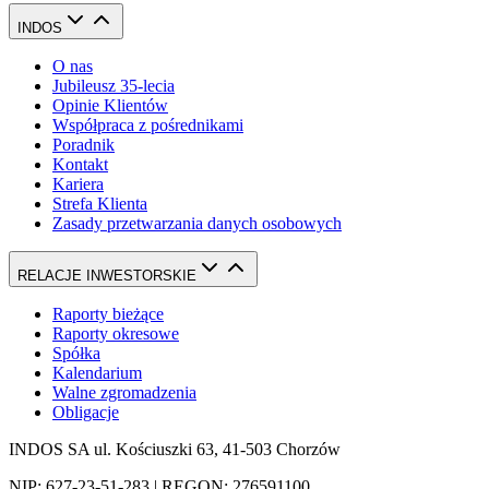
INDOS
O nas
Jubileusz 35-lecia
Opinie Klientów
Współpraca z pośrednikami
Poradnik
Kontakt
Kariera
Strefa Klienta
Zasady przetwarzania danych osobowych
RELACJE INWESTORSKIE
Raporty bieżące
Raporty okresowe
Spółka
Kalendarium
Walne zgromadzenia
Obligacje
INDOS SA ul. Kościuszki 63, 41-503 Chorzów
NIP: 627-23-51-283 | REGON: 276591100