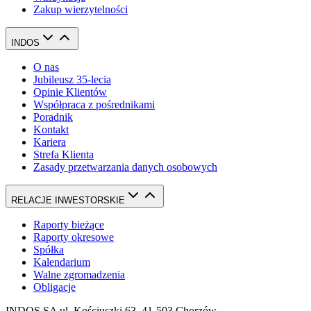
Zakup wierzytelności
INDOS
O nas
Jubileusz 35-lecia
Opinie Klientów
Współpraca z pośrednikami
Poradnik
Kontakt
Kariera
Strefa Klienta
Zasady przetwarzania danych osobowych
RELACJE INWESTORSKIE
Raporty bieżące
Raporty okresowe
Spółka
Kalendarium
Walne zgromadzenia
Obligacje
INDOS SA ul. Kościuszki 63, 41-503 Chorzów