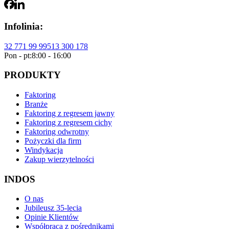
Infolinia:
32 771 99 99
513 300 178
Pon - pt:
8:00 - 16:00
PRODUKTY
Faktoring
Branże
Faktoring z regresem jawny
Faktoring z regresem cichy
Faktoring odwrotny
Pożyczki dla firm
Windykacja
Zakup wierzytelności
INDOS
O nas
Jubileusz 35-lecia
Opinie Klientów
Współpraca z pośrednikami