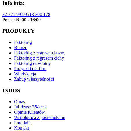
Infolinia:
32 771 99 99
513 300 178
Pon - pt:
8:00 - 16:00
PRODUKTY
Faktoring
Branże
Faktoring z regresem jawny
Faktoring z regresem cichy
Faktoring odwrotny
Pożyczki dla firm
Windykacja
Zakup wierzytelności
INDOS
O nas
Jubileusz 35-lecia
Opinie Klientów
Współpraca z pośrednikami
Poradnik
Kontakt