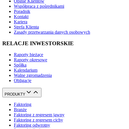
Opinie Klientów
Współpraca z pośrednikami
Poradnik
Kontakt
Kariera
Strefa Klienta
Zasady przetwarzania danych osobowych
RELACJE INWESTORSKIE
Raporty bieżące
Raporty okresowe
Spółka
Kalendarium
Walne zgromadzenia
Obligacje
PRODUKTY
Faktoring
Branże
Faktoring z regresem jawny
Faktoring z regresem cichy
Faktoring odwrotny