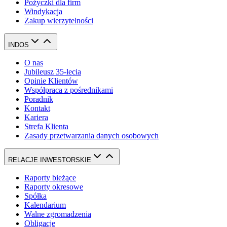
Pożyczki dla firm
Windykacja
Zakup wierzytelności
INDOS
O nas
Jubileusz 35-lecia
Opinie Klientów
Współpraca z pośrednikami
Poradnik
Kontakt
Kariera
Strefa Klienta
Zasady przetwarzania danych osobowych
RELACJE INWESTORSKIE
Raporty bieżące
Raporty okresowe
Spółka
Kalendarium
Walne zgromadzenia
Obligacje