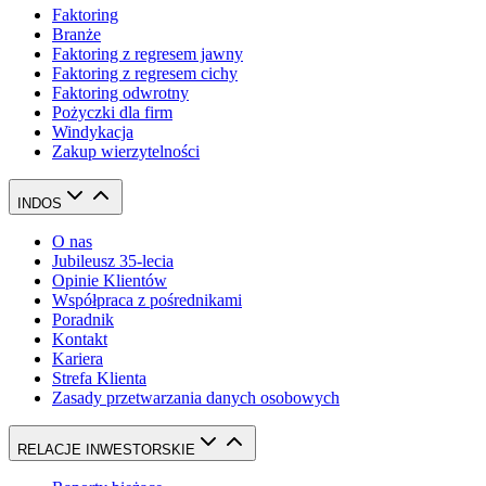
Faktoring
Branże
Faktoring z regresem jawny
Faktoring z regresem cichy
Faktoring odwrotny
Pożyczki dla firm
Windykacja
Zakup wierzytelności
INDOS
O nas
Jubileusz 35-lecia
Opinie Klientów
Współpraca z pośrednikami
Poradnik
Kontakt
Kariera
Strefa Klienta
Zasady przetwarzania danych osobowych
RELACJE INWESTORSKIE