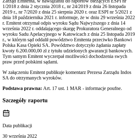
Zarząd Emitenta, w nawiązaniu do raportów bieżących ESPI nr
1/2018 z dnia 2 stycznia 2018 r., nr 24/2019 z dnia 26 listopada
2019 r., nr 7/2020 z dnia 25 sierpnia 2020 r. oraz ESPI nr 5/2021 z
dnia 18 października 2021 r. informuje, że w dniu 29 września 2022
r. Emitent otrzymał odpis wyroku Sądu Najwyższego z dnia 14
września 2022 r. oddalającego skargę Prokuratora Generalnego od
wyroku Sadu Apelacyjnego w Katowicach z dnia 25 listopada 2019
r., w którym sąd oddalił powództwo Emitenta przeciwko Bankowi
Polska Kasa Opieki SA. Powództwo dotyczyło żądania zapłaty
kwoty 6.200.000,00 zł z tytułu udzielonych gwarancji bankowych.
Tym samym Emitent wyczerpał możliwości dochodzenia swych
praw przed polskimi sądami.
W załączeniu Emitent publikuje komentarz Prezesa Zarządu Indos
SA do otrzymanych wyroków.
Podstawa prawna:
Art. 17 ust. 1 MAR - informacje poufne.
Szczegóły raportu
Data publikacji
30 września 2022