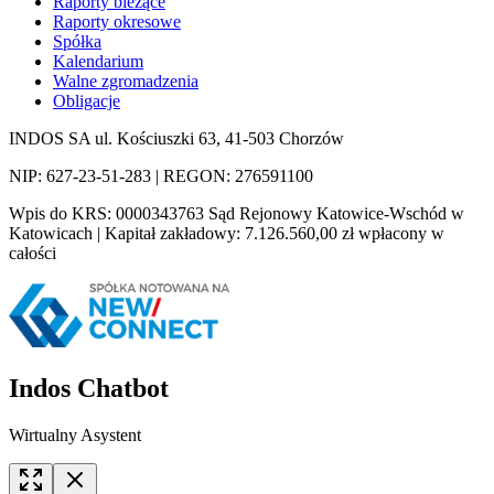
Raporty bieżące
Raporty okresowe
Spółka
Kalendarium
Walne zgromadzenia
Obligacje
INDOS SA ul. Kościuszki 63, 41-503 Chorzów
NIP: 627-23-51-283 | REGON: 276591100
Wpis do KRS: 0000343763 Sąd Rejonowy Katowice-Wschód w
Katowicach | Kapitał zakładowy: 7.126.560,00 zł wpłacony w
całości
Indos Chatbot
Wirtualny Asystent