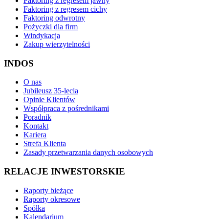
Faktoring z regresem jawny
Faktoring z regresem cichy
Faktoring odwrotny
Pożyczki dla firm
Windykacja
Zakup wierzytelności
INDOS
O nas
Jubileusz 35-lecia
Opinie Klientów
Współpraca z pośrednikami
Poradnik
Kontakt
Kariera
Strefa Klienta
Zasady przetwarzania danych osobowych
RELACJE INWESTORSKIE
Raporty bieżące
Raporty okresowe
Spółka
Kalendarium