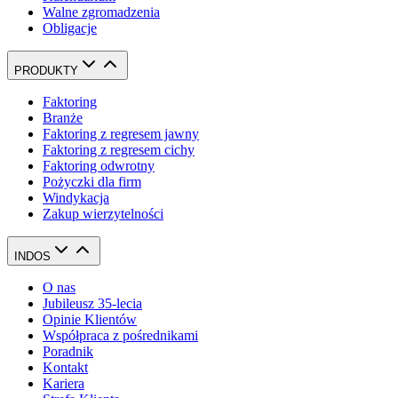
Walne zgromadzenia
Obligacje
PRODUKTY
Faktoring
Branże
Faktoring z regresem jawny
Faktoring z regresem cichy
Faktoring odwrotny
Pożyczki dla firm
Windykacja
Zakup wierzytelności
INDOS
O nas
Jubileusz 35-lecia
Opinie Klientów
Współpraca z pośrednikami
Poradnik
Kontakt
Kariera