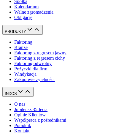
Spółka
Kalendarium
Walne zgromadzenia
Obligacje
PRODUKTY
Faktoring
Branże
Faktoring z regresem jawny
Faktoring z regresem cichy
Faktoring odwrotny
Pożyczki dla firm
Windykacja
Zakup wierzytelności
INDOS
O nas
Jubileusz 35-lecia
Opinie Klientów
Współpraca z pośrednikami
Poradnik
Kontakt