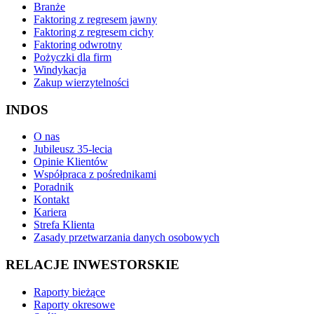
Branże
Faktoring z regresem jawny
Faktoring z regresem cichy
Faktoring odwrotny
Pożyczki dla firm
Windykacja
Zakup wierzytelności
INDOS
O nas
Jubileusz 35-lecia
Opinie Klientów
Współpraca z pośrednikami
Poradnik
Kontakt
Kariera
Strefa Klienta
Zasady przetwarzania danych osobowych
RELACJE INWESTORSKIE
Raporty bieżące
Raporty okresowe