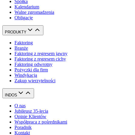
Spółka
Kalendarium
Walne zgromadzenia
Obligacje
PRODUKTY
Faktoring
Branże
Faktoring z regresem jawny
Faktoring z regresem cichy
Faktoring odwrotny
Pożyczki dla firm
Windykacja
Zakup wierzytelności
INDOS
O nas
Jubileusz 35-lecia
Opinie Klientów
Współpraca z pośrednikami
Poradnik
Kontakt