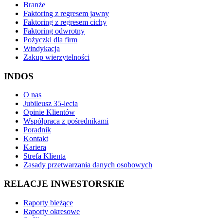
Branże
Faktoring z regresem jawny
Faktoring z regresem cichy
Faktoring odwrotny
Pożyczki dla firm
Windykacja
Zakup wierzytelności
INDOS
O nas
Jubileusz 35-lecia
Opinie Klientów
Współpraca z pośrednikami
Poradnik
Kontakt
Kariera
Strefa Klienta
Zasady przetwarzania danych osobowych
RELACJE INWESTORSKIE
Raporty bieżące
Raporty okresowe