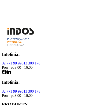
Pełna nazwa firmy
NIP
Wyrażam zgodę na otrzymywanie informacji handlowych przekazywan
osobowych
.
Wyślij formularz
Infolinia:
32 771 99 99
513 300 178
Pon - pt:
8:00 - 16:00
Infolinia:
32 771 99 99
513 300 178
Pon - pt:
8:00 - 16:00
PRODUKTY