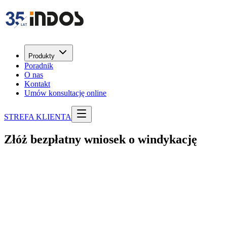
Produkty
Poradnik
O nas
Kontakt
Umów konsultację online
STREFA KLIENTA
Złóż bezpłatny wniosek o
windykację
Windykacja należności
Zleć windykację należności
Informacje o wnioskodawcy