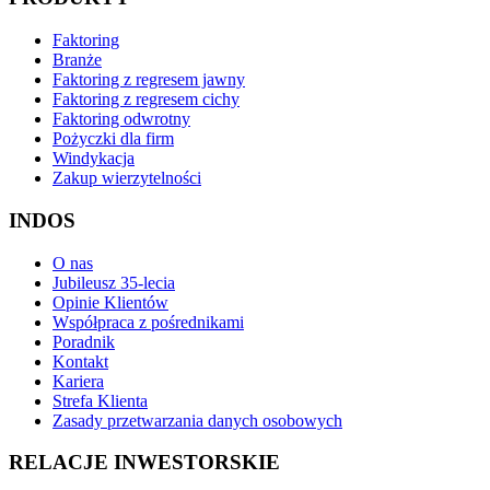
Faktoring
Branże
Faktoring z regresem jawny
Faktoring z regresem cichy
Faktoring odwrotny
Pożyczki dla firm
Windykacja
Zakup wierzytelności
INDOS
O nas
Jubileusz 35-lecia
Opinie Klientów
Współpraca z pośrednikami
Poradnik
Kontakt
Kariera
Strefa Klienta
Zasady przetwarzania danych osobowych
RELACJE INWESTORSKIE