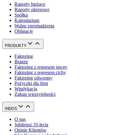
Raporty bieżące
Raporty okresowe
Spółka
Kalendarium
Walne zgromadzenia
Obligacje
PRODUKTY
Faktoring
Branże
Faktoring z regresem jawny
Faktoring z regresem cichy
Faktoring odwrotny
Pożyczki dla firm
Windykacja
Zakup wierzytelności
INDOS
O nas
Jubileusz 35-lecia
Opinie Klientów