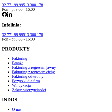
32 771 99 99
513 300 178
Pon - pt:
8:00 - 16:00
Infolinia:
32 771 99 99
513 300 178
Pon - pt:
8:00 - 16:00
PRODUKTY
Faktoring
Branże
Faktoring z regresem jawny
Faktoring z regresem cichy
Faktoring odwrotny
Pożyczki dla firm
Windykacja
Zakup wierzytelności
INDOS
O nas