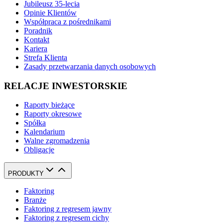
Jubileusz 35-lecia
Opinie Klientów
Współpraca z pośrednikami
Poradnik
Kontakt
Kariera
Strefa Klienta
Zasady przetwarzania danych osobowych
RELACJE INWESTORSKIE
Raporty bieżące
Raporty okresowe
Spółka
Kalendarium
Walne zgromadzenia
Obligacje
PRODUKTY
Faktoring
Branże
Faktoring z regresem jawny
Faktoring z regresem cichy