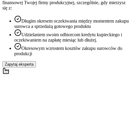
finansowej Twojej firmy produkcyjnej, szczególnie, gdy mierzysz
się z:
Długim okresem oczekiwania między momentem zakupu
surowca a sprzedażą gotowego produktu
Udzielaniem swoim odbiorcom kredytu kupieckiego i
oczekiwaniem na zapłatę miesiąc lub dłużej.
Okresowym wzrostem kosztów zakupu surowców do
produkcji
Zapytaj eksperta
Faktoring jawny dla firm produkcyjnych