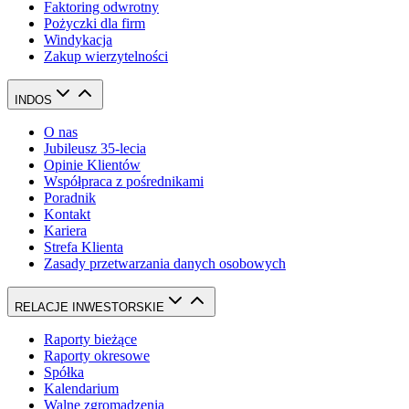
Faktoring odwrotny
Pożyczki dla firm
Windykacja
Zakup wierzytelności
INDOS
O nas
Jubileusz 35-lecia
Opinie Klientów
Współpraca z pośrednikami
Poradnik
Kontakt
Kariera
Strefa Klienta
Zasady przetwarzania danych osobowych
RELACJE INWESTORSKIE
Raporty bieżące
Raporty okresowe
Spółka
Kalendarium
Walne zgromadzenia