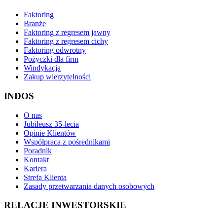
Faktoring
Branże
Faktoring z regresem jawny
Faktoring z regresem cichy
Faktoring odwrotny
Pożyczki dla firm
Windykacja
Zakup wierzytelności
INDOS
O nas
Jubileusz 35-lecia
Opinie Klientów
Współpraca z pośrednikami
Poradnik
Kontakt
Kariera
Strefa Klienta
Zasady przetwarzania danych osobowych
RELACJE INWESTORSKIE