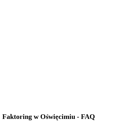
Złóż wniosek
42,4 mln zł
Liczba sfinansowanych faktur: 214
Złóż wniosek
48,9 mln zł
Liczba sfinansowanych faktur: 2474
Złóż wniosek
Faktoring w Oświęcimiu - FAQ