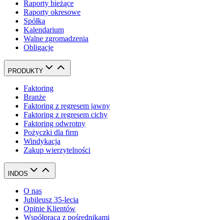
Raporty bieżące
Raporty okresowe
Spółka
Kalendarium
Walne zgromadzenia
Obligacje
PRODUKTY
Faktoring
Branże
Faktoring z regresem jawny
Faktoring z regresem cichy
Faktoring odwrotny
Pożyczki dla firm
Windykacja
Zakup wierzytelności
INDOS
O nas
Jubileusz 35-lecia
Opinie Klientów
Współpraca z pośrednikami