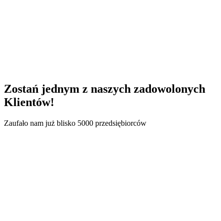
Transport
Handel i usługi B2B
Zostań jednym z naszych
zadowolonych
Klientów!
Zaufało nam już blisko 5000 przedsiębiorców
62,7 mln zł
Liczba sfinansowanych faktur: 648