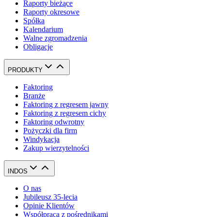
Raporty bieżące
Raporty okresowe
Spółka
Kalendarium
Walne zgromadzenia
Obligacje
PRODUKTY
Faktoring
Branże
Faktoring z regresem jawny
Faktoring z regresem cichy
Faktoring odwrotny
Pożyczki dla firm
Windykacja
Zakup wierzytelności
INDOS
O nas
Jubileusz 35-lecia
Opinie Klientów
Współpraca z pośrednikami