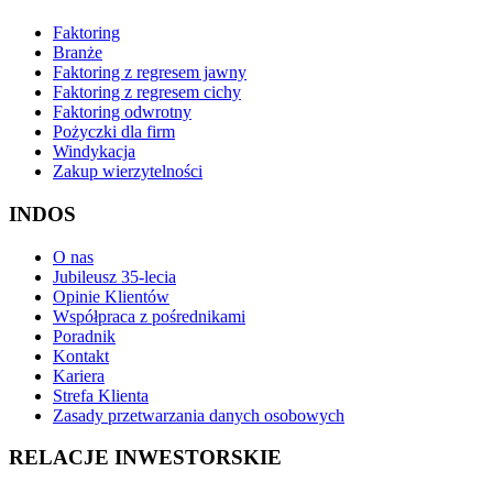
Faktoring
Branże
Faktoring z regresem jawny
Faktoring z regresem cichy
Faktoring odwrotny
Pożyczki dla firm
Windykacja
Zakup wierzytelności
INDOS
O nas
Jubileusz 35-lecia
Opinie Klientów
Współpraca z pośrednikami
Poradnik
Kontakt
Kariera
Strefa Klienta
Zasady przetwarzania danych osobowych
RELACJE INWESTORSKIE