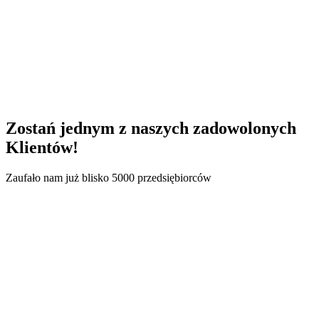
Transport
Handel i usługi B2B
Zostań jednym z naszych
zadowolonych
Klientów!
Zaufało nam już blisko 5000 przedsiębiorców
62,7 mln zł
Liczba sfinansowanych faktur: 648