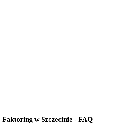
Złóż wniosek
42,4 mln zł
Liczba sfinansowanych faktur: 214
Złóż wniosek
48,9 mln zł
Liczba sfinansowanych faktur: 2474
Złóż wniosek
Faktoring w Szczecinie - FAQ