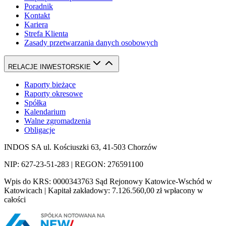
Poradnik
Kontakt
Kariera
Strefa Klienta
Zasady przetwarzania danych osobowych
RELACJE INWESTORSKIE
Raporty bieżące
Raporty okresowe
Spółka
Kalendarium
Walne zgromadzenia
Obligacje
INDOS SA ul. Kościuszki 63, 41-503 Chorzów
NIP: 627-23-51-283 | REGON: 276591100
Wpis do KRS: 0000343763 Sąd Rejonowy Katowice-Wschód w
Katowicach | Kapitał zakładowy: 7.126.560,00 zł wpłacony w
całości