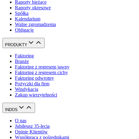
Raporty bieżące
Raporty okresowe
Spółka
Kalendarium
Walne zgromadzenia
Obligacje
PRODUKTY
Faktoring
Branże
Faktoring z regresem jawny
Faktoring z regresem cichy
Faktoring odwrotny
Pożyczki dla firm
Windykacja
Zakup wierzytelności
INDOS
O nas
Jubileusz 35-lecia
Opinie Klientów
Współpraca z pośrednikami