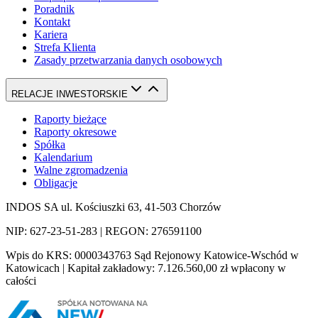
Poradnik
Kontakt
Kariera
Strefa Klienta
Zasady przetwarzania danych osobowych
RELACJE INWESTORSKIE
Raporty bieżące
Raporty okresowe
Spółka
Kalendarium
Walne zgromadzenia
Obligacje
INDOS SA ul. Kościuszki 63, 41-503 Chorzów
NIP: 627-23-51-283 | REGON: 276591100
Wpis do KRS: 0000343763 Sąd Rejonowy Katowice-Wschód w
Katowicach | Kapitał zakładowy: 7.126.560,00 zł wpłacony w
całości