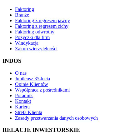
Faktoring
Branże
Faktoring z regresem jawny
Faktoring z regresem cichy
Faktoring odwrotny
Pożyczki dla firm
Windykacja
Zakup wierzytelności
INDOS
O nas
Jubileusz 35-lecia
Opinie Klientów
Współpraca z pośrednikami
Poradnik
Kontakt
Kariera
Strefa Klienta
Zasady przetwarzania danych osobowych
RELACJE INWESTORSKIE