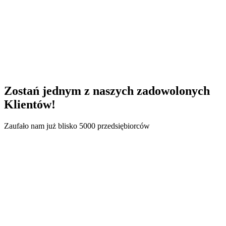
Transport
Handel i usługi B2B
Zostań jednym z naszych
zadowolonych
Klientów!
Zaufało nam już blisko 5000 przedsiębiorców
62,7 mln zł
Liczba sfinansowanych faktur: 648