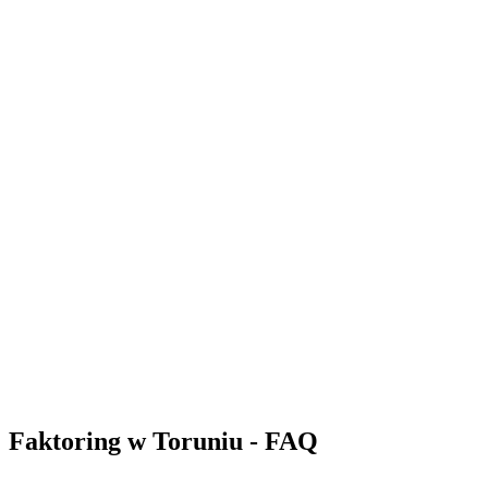
Złóż wniosek
42,4 mln zł
Liczba sfinansowanych faktur: 214
Złóż wniosek
48,9 mln zł
Liczba sfinansowanych faktur: 2474
Złóż wniosek
Faktoring w Toruniu - FAQ