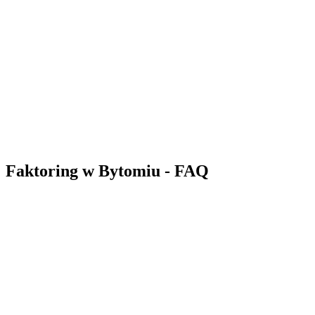
Liczba sfinansowanych faktur: 214
Złóż wniosek
48,9 mln zł
Liczba sfinansowanych faktur: 2474
Złóż wniosek
Faktoring w Bytomiu - FAQ
Czym jest faktoring?
W jaki sposób działa faktoring?
Kiedy stosować faktoring